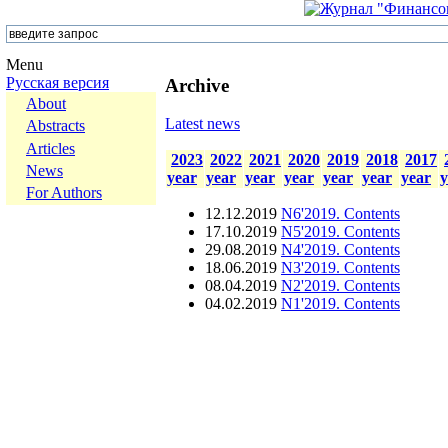
Menu
Русская версия
Archive
About
Latest news
Abstracts
Articles
2023
2022
2021
2020
2019
2018
2017
News
year
year
year
year
year
year
year
y
For Authors
12.12.2019
N6'2019. Contents
17.10.2019
N5'2019. Contents
29.08.2019
N4'2019. Contents
18.06.2019
N3'2019. Contents
08.04.2019
N2'2019. Contents
04.02.2019
N1'2019. Contents