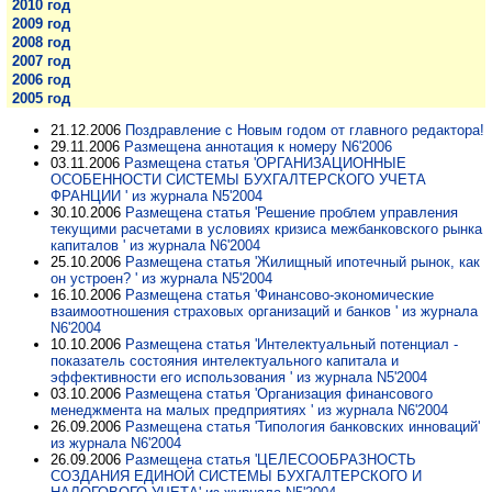
2010 год
2009 год
2008 год
2007 год
2006 год
2005 год
21.12.2006
Поздравление с Новым годом от главного редактора!
29.11.2006
Размещена аннотация к номеру N6'2006
03.11.2006
Размещена статья 'ОРГАНИЗАЦИОННЫЕ
ОСОБЕННОСТИ СИСТЕМЫ БУХГАЛТЕРСКОГО УЧЕТА
ФРАНЦИИ ' из журнала N5'2004
30.10.2006
Размещена статья 'Решение проблем управления
текущими расчетами в условиях кризиса межбанковского рынка
капиталов ' из журнала N6'2004
25.10.2006
Размещена статья 'Жилищный ипотечный рынок, как
он устроен? ' из журнала N5'2004
16.10.2006
Размещена статья 'Финансово-экономические
взаимоотношения страховых организаций и банков ' из журнала
N6'2004
10.10.2006
Размещена статья 'Интелектуальный потенциал -
показатель состояния интелектуального капитала и
эффективности его использования ' из журнала N5'2004
03.10.2006
Размещена статья 'Организация финансового
менеджмента на малых предприятиях ' из журнала N6'2004
26.09.2006
Размещена статья 'Типология банковских инноваций'
из журнала N6'2004
26.09.2006
Размещена статья 'ЦЕЛЕСООБРАЗНОСТЬ
СОЗДАНИЯ ЕДИНОЙ СИСТЕМЫ БУХГАЛТЕРСКОГО И