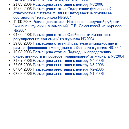
НАЛОГОВОГО УЧЕТА' из журнала N5'2004
21.09.2006
Размещена аннотация к номеру N5'2006
19.09.2006
Размещена статья 'Содержание финансовой
отчетности в системе МСФО и методические основы её
составления' из журнала N6'2004
11.09.2006
Размещена статья 'Интервью с ведущей рубрики
"Финансы публичных компаний" Е.В. Семенковой' из журнала
N6'2004
04.09.2006
Размещена статья 'Особенности импортного
регулирования экономики' из журнала N6'2004
29.08.2006
Размещена статья 'Управление ликвидностью в
рамках финансового менеджмента банка' из журнала N6'2004
15.08.2006
Размещена статья 'Подходы к определению
существенности в процессе планирования' из журнала N5'2004
21.07.2006
Размещена аннотация к номеру N4-2006
22.06.2006
Размещена аннотация к номеру N3-2006
07.04.2006
Размещена аннотация к номеру N2-2006
02.02.2006
Размещена аннотация к номеру N1-2006