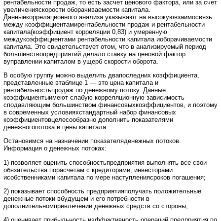
рентабельности продаж, то есть засчет ценового фактора, или за счет
увеличенияскорости оборачиваемости капитала.
Данныекорреляционного анализа указывают на высокуювзаимосвязь
между коэффициентамирентабельности продаж и рентабельности
капитала(коэффициент корреляции 0,83) и умеренную
междукоэффициентами рентабельности капитала иоборачиваемости
капитала. Это свидетельствует отом, что в анализируемый период
большинствопредприятий делало ставку на ценовой фактор
вуправлении капиталом в ущерб скорости оборота.
В особую группу можно выделить двапоследних коэффициента,
представленные втаблице 1 — это цена капитала и
рентабельностьпродаж по денежному потоку. Данные
коэффициентыимеют слабую корреляционную зависимость
сподавляющим большинством финансовыхкоэффициентов, и поэтому
в современных условияхстандартный набор финансовых
коэффициентовцелесообразно дополнить показателями
денежногопотока и цены капитала.
Остановимся на назначении показателяденежных потоков.
Информация о денежных потоках:
1) позволяет оценить способностьпредприятия выполнять все свои
обязательства порасчетам с кредиторами, инвесторами
исобственниками капитала по мере наступлениясроков погашения;
2) показывает способность предприятияполучать положительные
денежные потоки вбудущем и его потребности в
дополнительномпривлечении денежных средств со стороны;
4) оценивает прибыльность иэффективность операций предприятия по