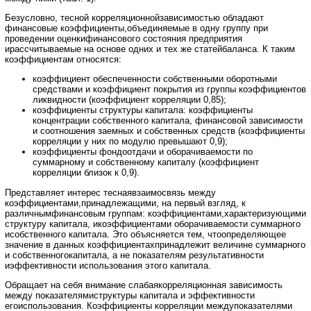
Безусловно, тесной корреляционнойзависимостью обладают
финансовые коэффициенты,объединяемые в одну группу при
проведении оценкифинансового состояния предприятия
ирассчитываемые на основе одних и тех же статейбаланса. К таким
коэффициентам относятся:
коэффициент обеспеченности собственными оборотными
средствами и коэффициент покрытия из группы коэффициентов
ликвидности (коэффициент корреляции 0,85);
коэффициенты структуры капитала: коэффициенты
концентрации собственного капитала, финансовой зависимости
и соотношения заемных и собственных средств (коэффициенты
корреляции у них по модулю превышают 0,9);
коэффициенты фондоотдачи и оборачиваемости по
суммарному и собственному капиталу (коэффициент
корреляции близок к 0,9).
Представляет интерес теснаявзаимосвязь между
коэффициентами,принадлежащими, на первый взгляд, к
различнымфинансовым группам: коэффициентами,характеризующими
структуру капитала, икоэффициентами оборачиваемости суммарного
исобственного капитала. Это объясняется тем, чтоопределяющее
значение в данных коэффициентахпринадлежит величине суммарного
и собственногокапитала, а не показателям результативности
иэффективности использования этого капитала.
Обращает на себя внимание слабаякорреляционная зависимость
между показателямиструктуры капитала и эффективности
егоиспользования. Коэффициенты корреляции междупоказателями