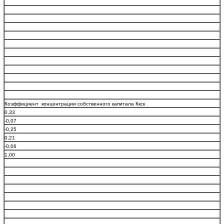
Коэффициент концентрации собственного капитала Ккск
0,33
-0,07
-0,25
0,21
-0,06
1,00