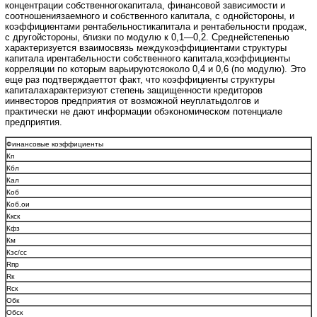
концентрации собственногокапитала, финансовой зависимости и
соотношениязаемного и собственного капитала, с однойстороны, и
коэффициентами рентабельностикапитала и рентабельности продаж,
с другойстороны, близки по модулю к 0,1—0,2. Среднейстепенью
характеризуется взаимосвязь междукоэффициентами структуры
капитала ирентабельности собственного капитала,коэффициенты
корреляции по которым варьируютсяоколо 0,4 и 0,6 (по модулю). Это
еще раз подтверждаеттот факт, что коэффициенты структуры
капиталахарактеризуют степень защищенности кредиторов
иинвесторов предприятия от возможной неуплатыдолгов и
практически не дают информации обэкономическом потенциале
предприятия.
Финансовые коэффициенты
Кп
Кбл
Кал
Коб
Коб.ои
Ккск
Кфз
Км
Кзс/сс
Rпр
Rк
Rск
Обк
Обск