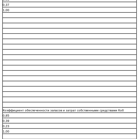
0,37
1,00
Коэффициент обеспеченности запасов и затрат собственными средствами Коб
0,85
0,39
0,23
1,00