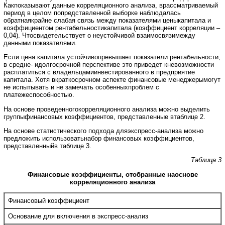
Какпоказывают данные корреляционного анализа, врассматриваемый
период в целом попредставленной выборке наблюдалась
обратнаякрайне слабая связь между показателями ценыкапитала и
коэффициентом рентабельностикапитала (коэффициент корреляции –
0,04). Чтосвидетельствует о неустойчивой взаимосвязимежду
данными показателями.
Если цена капитала устойчивопревышает показатели рентабельности,
в средне- идолгосрочной перспективе это приведет кневозможности
расплатиться с владельцамиинвестированного в предприятие
капитала. Хотя вкраткосрочном аспекте финансовые менеджерымогут
не испытывать и не замечать особенныхпроблем с
платежеспособностью.
На основе проведенногокорреляционного анализа можно выделить
группыфинансовых коэффициентов, представленные втаблице 2.
На основе статистического подхода дляэкспресс-анализа можно
предложить использоватьнабор финансовых коэффициентов,
представленныйв таблице 3.
Таблица 3
Финансовые коэффициенты, отобранные наоснове
корреляционного анализа
Финансовый коэффициент
Основание для включения в экспресс-анализ