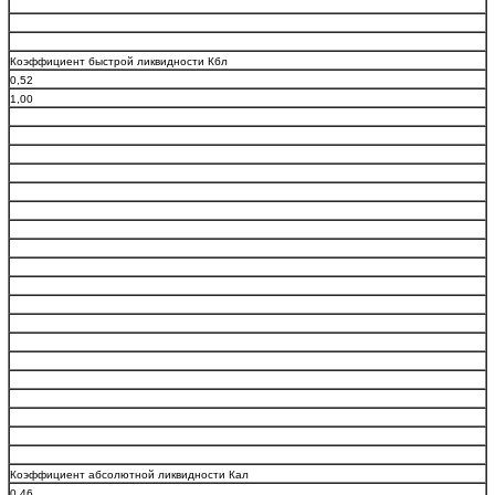
Коэффициент быстрой ликвидности Кбл
0,52
1,00
Коэффициент абсолютной ликвидности Кал
0,46