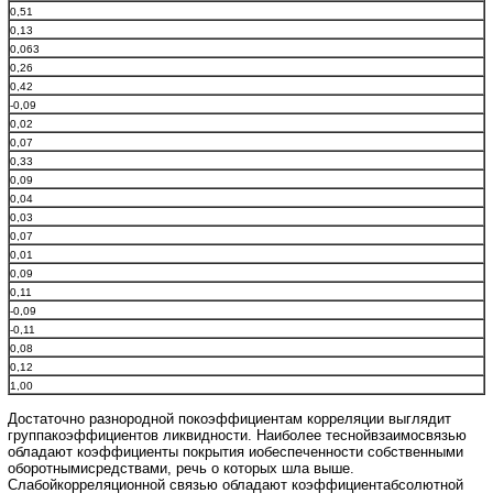
0,51
0,13
0,063
0,26
0,42
-0,09
0,02
0,07
0,33
0,09
0,04
0,03
0,07
0,01
0,09
0,11
-0,09
-0,11
0,08
0,12
1,00
Достаточно разнородной покоэффициентам корреляции выглядит
группакоэффициентов ликвидности. Наиболее теснойвзаимосвязью
обладают коэффициенты покрытия иобеспеченности собственными
оборотнымисредствами, речь о которых шла выше.
Слабойкорреляционной связью обладают коэффициентабсолютной