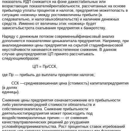
показатель
R
ДП снижается на фоне дажестабильных или
возрастающих показателейрентабельности, рассчитанных на основе
прибылидо уплаты процентов и налогов, предприятие можетпопасть в
ситуацию «ножниц» между ростомвеличины прибыли (а
следовательно, и налоговыхобязательств) и наличием денежных
средств. Иименно от величины этих «ножниц» будет
зависетьбыстрота скатывания предприятия к банкротству.
Наряду с денежным потоком современныйфинансовый анализ
дополняется показателями ценыкапитала предприятия. Например, при
анализединамики цены предприятия на скрытой стадиифинансовой
неустойчивости начинается еепостепенное снижение. В данном
случае ценупредприятия ЦП принято рассчитывать
следующимобразом:
ЦП = Пр/ССК,
где Пр — прибыль до выплаты процентови налогов;
ССК —средневзвешенная цена (стоимость) капиталапредприятия
(в долях
единицы).
Снижение цены предприятия означаетснижение его прибыльности
либо увеличениесредней стоимости обязательств и
собственногокапитала. Снижение прибыльности
деятельностипредприятия может происходить под
воздействиемразличных причин — от снижения
качествауправленческих решений до ухудшения
условийпредпринимательства. Рост процентных ставок итребований
владельцев капитала такжеопределяется различными факторами,