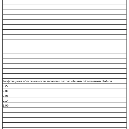
Коэффициент обеспеченности запасов и затрат общими Источниками Коб.ои
0,27
0,89
0,08
0,14
1,00