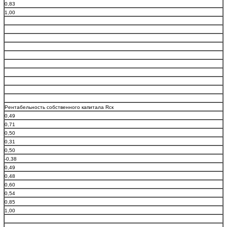
0,83
1,00
Рентабельность собственного капитала Rск
0,49
0,71
0,50
0,31
0,50
-0,38
0,49
0,48
0,60
0,54
0,85
1,00