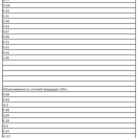
0,77
-0,26
0,31
0,11
0,38
0,54
0,67
0,65
0,51
0,41
0.41
1,00
Оборачиваемость готовой продукции Обгп
0,39
0,63
-0,2
0,48
0,64
0,18
-0,2
0,22
-0.13