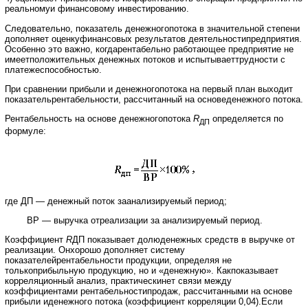
реальномуи финансовому инвестированию.
Следовательно, показатель денежногопотока в значительной степени
дополняет оценкуфинансовых результатов деятельностипредприятия.
Особенно это важно, когдарентабельно работающее предприятие не
имеетположительных денежных потоков и испытываеттрудности с
платежеспособностью.
При сравнении прибыли и денежногопотока на первый план выходит
показательрентабельности, рассчитанный на основеденежного потока.
Рентабельность на основе денежногопотока
R
определяется по
ДП
формуле:
где ДП — денежный поток заанализируемый период;
ВР — выручка отреализации за анализируемый период.
Коэффициент
R
ДП показывает долюденежных средств в выручке от
реализации. Онхорошо дополняет систему
показателейрентабельности продукции, определяя не
толькоприбыльную продукцию, но и «денежную». Какпоказывает
корреляционный анализ, практическинет связи между
коэффициентами рентабельностипродаж, рассчитанными на основе
прибыли иденежного потока (коэффициент корреляции 0,04).Если