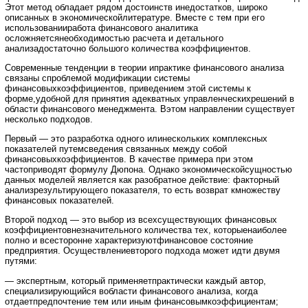
Этот метод обладает рядом достоинств инедостатков, широко
описанных в экономическойлитературе. Вместе с тем при его
использованииработа финансового аналитика
осложняетсянеобходимостью расчета и детального
анализадостаточно большого количества коэффициентов.
Современные тенденции в теории ипрактике финансового анализа
связаны спроблемой модификации системы
финансовыхкоэффициентов, приведением этой системы к
форме,удобной для принятия адекватных управленческихрешений в
области финансового менеджмента. Вэтом направлении существует
несколько подходов.
Первый — это разработка одного илинескольких комплексных
показателей путемсведения связанных между собой
финансовыхкоэффициентов. В качестве примера при этом
частоприводят формулу Дюпона. Однако экономическойсущностью
данных моделей является как разобратное действие: факторный
анализрезультирующего показателя, то есть возврат кмножеству
финансовых показателей.
Второй подход — это выбор из всехсуществующих финансовых
коэффициентовнезначительного количества тех, которыенаиболее
полно и всесторонне характеризуютфинансовое состояние
предприятия. Осуществлениевторого подхода может идти двумя
путями:
— экспертным, который применяетпрактически каждый автор,
специализирующийся вобласти финансового анализа, когда
отдаетпредпочтение тем или иным финансовымкоэффициентам;