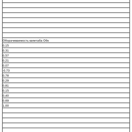
Оборачиваемость капитаба Обк
0,15
0,31
0,57
0,21
0,07
-0,73
0,78
0,29
0,81
0,15
0,40
0,69
1,00