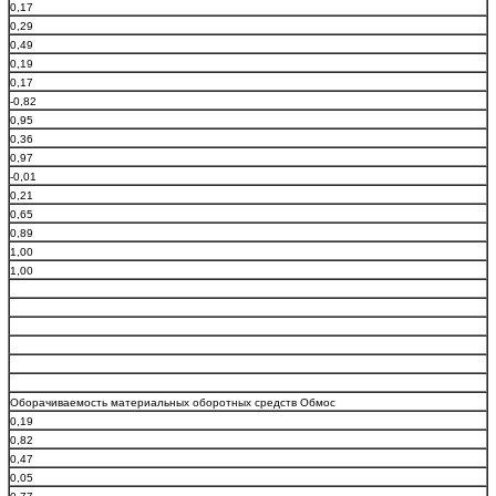
0,17
0,29
0,49
0,19
0,17
-0,82
0,95
0,36
0,97
-0,01
0,21
0,65
0,89
1,00
1,00
Оборачиваемость материальных оборотных средств Обмос
0,19
0,82
0,47
0,05