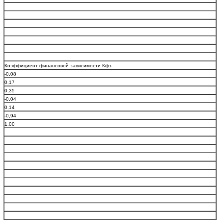
Коэффициент финансовой зависимости Кфз
-0,08
0,17
0,35
-0,04
0,14
-0,94
1,00