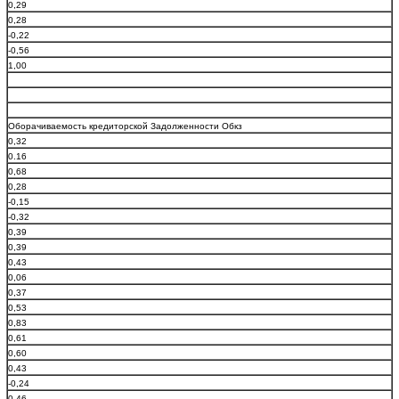
0,29
0,28
-0,22
-0,56
1,00
Оборачиваемость кредиторской Задолженности Обкз
0,32
0.16
0,68
0,28
-0,15
-0,32
0,39
0,39
0,43
0,06
0,37
0,53
0,83
0,61
0,60
0,43
-0,24
0,46