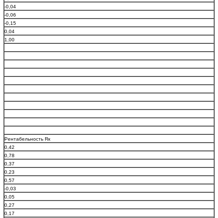
-0,04
-0,06
-0,15
0,04
1,00
Рентабельность Rк
0,42
0,78
0,37
0,23
0,57
-0,03
0,05
0,27
0,17