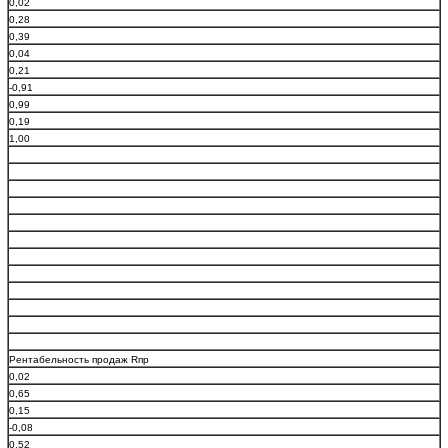
0,02
0,28
0,39
0,04
0,21
-0,91
0,99
0,19
1,00
Рентабельность продаж Rпр
0,02
0,65
0,15
-0,08
0,52