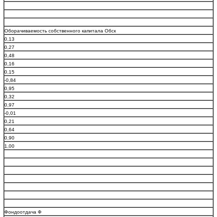
Оборачиваемость собственного капитала Обск
0,13
0,27
0,48
0,16
0,15
-0,84
0,95
0,32
0,97
-0,01
0,21
0,64
0,90
1,00
Фондоотдача Ф