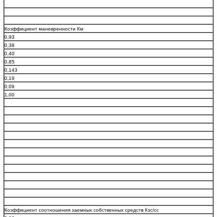
Коэффициент маневренности Км
0,93
0,38
0,40
0,85
0,143
0,19
0,09
1,00
Коэффициент соотношения заемных собственных средств Кзс/сс