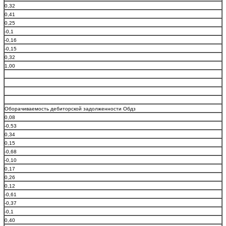
0,32
0,41
0,25
-0,1
-0,16
-0,15
0,32
1,00
Оборачиваемость дебиторской задолженности Обдз
0,08
-0,53
0,34
0,15
-0,68
-0,10
0,17
0,26
0,12
-0,61
-0,37
-0,1
0,40