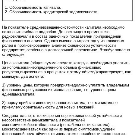
1. Оборачиваемость капитала.
2. Оборачиваемость кредиторской задолженности
На показателе средневзвешеннойстоимости капитала необходимо
остановитьсяболее подробно. До настоящего времени его
редковключали в состав оценочных показателей припроведении
финансового анализа. Однако именно ониграет одну из ключевых
ролей в прогнозированиии анализе финансовой устойчивости
предприятия,особенно в долгосрочной перспективе. Этообусловлено
следующим.
Цена капитала (общая сумма средств,которую необходимо уплатить
за использованиеопределенного объема финансовых
ресурсов,выраженная в процентах к этому объему)характеризует, как
минимум, два аспекта:
1) уровень цены, которую предприятиедолжно уплатить владельцам
финансовых ресурсовза их использование, т.е. уровень цены
единицыкапитала;
2) норму прибыли инвестированногокапитала, т.е. минимально
приемлемуюрентабельность для новых вложений.
Следовательно, с точки зрения оценкифинансовой устойчивости
несоответствие ценыкапитала и показателей
экономическойрентабельности (рентабельности капитала)
можетрасцениваться как один из первых симптомовбудущей
финансовой неустойчивости инеплатежеспособности предприятия.