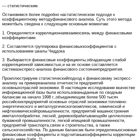
— статистическим.
Остановимся более подробно настатистическом подходе к
коэффициентному методуфинансового анализа. Суть этого метода
можетбыть сведена к следующим основным моментам:
1. Определяется корреляционнаявзаимосвязь между финансовыми
коэффициентами.
2. Составляется группировка финансовыхкоэффициентов с
использованием шкалы Чеддока
3. Выбираются финансовые коэффициенты,обладающие слабой
корреляционной зависимостью,и на их основе составляется
системаэкспресс-анализа финансового состоянияпредприятия.
Проиллюстрируем статистическийподход к финансовому экспресс-
анализу на примереанализа отчетности предприятий
основныхотраслей экономики. В настоящем исследовании вкачестве
информационной базы были использованыданные по сводным
балансам на начало 1998 г.,объединяющим более 500 тысяч
российскихпредприятий основных отраслей экономики:топливно-
энергетического и металлургическогокомплексов, химической и
нефтехимическойпромышленности, предприятий машиностроения
иметаллообработки, лесной, деревообрабатывающейи целлюлозно-
бумажной промышленности, легкой ипищевой промышленности,
предприятий транспорта,связи и строительства, а также
сельскогохозяйства. По данным балансам были определеныосновные
финансовые коэффициенты и подсчитаныкоэффициенты корреляции
между ними (табл. 1).