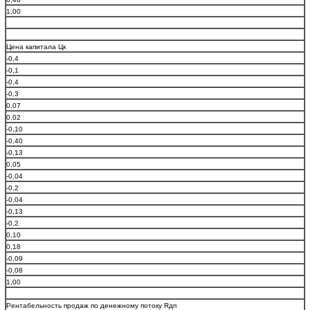
1,00
Цена капитала Цк
-0,4
-0,1
-0,4
-0,3
0,07
0,02
-0,10
-0,40
-0,13
0,05
-0,04
-0,2
-0,04
-0,13
-0,2
0,10
0,18
-0,09
-0,08
1,00
Рентабельность продаж по денежному потоку Rдп