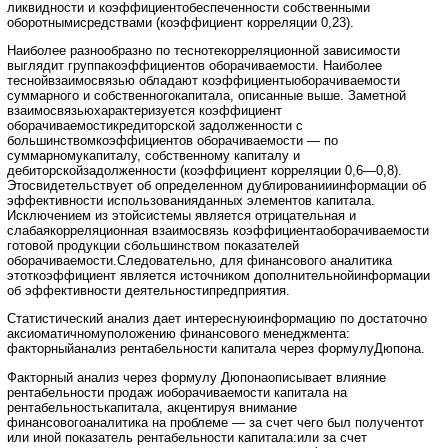
ликвидности и коэффициентобеспеченности собственными
оборотнымисредствами (коэффициент корреляции 0,23).
Наиболее разнообразно по теснотекорреляционной зависимости
выглядит группакоэффициентов оборачиваемости. Наиболее
теснойвзаимосвязью обладают коэффициентыоборачиваемости
суммарного и собственногокапитала, описанные выше. Заметной
взаимосвязьюхарактеризуется коэффициент
оборачиваемостикредиторской задолженности с
большинствомкоэффициентов оборачиваемости — по
суммарномукапиталу, собственному капиталу и
дебиторскойзадолженности (коэффициент корреляции 0,6—0,8).
Этосвидетельствует об определенном дублированииинформации об
эффективности использованияданных элементов капитала.
Исключением из этойсистемы является отрицательная и
слабаякорреляционная взаимосвязь коэффициентаоборачиваемости
готовой продукции сбольшинством показателей
оборачиваемости.Следовательно, для финансового аналитика
этоткоэффициент является источником дополнительнойинформации
об эффективности деятельностипредприятия.
Статистический анализ дает интереснуюинформацию по достаточно
аксиоматичномуположению финансового менеджмента:
факторныйанализ рентабельности капитала через формулуДюпона.
Факторный анализ через формулу Дюпонаописывает влияние
рентабельности продаж иоборачиваемости капитала на
рентабельностькапитала, акцентируя внимание
финансовогоаналитика на проблеме — за счет чего был получентот
или иной показатель рентабельности капитала:или за счет